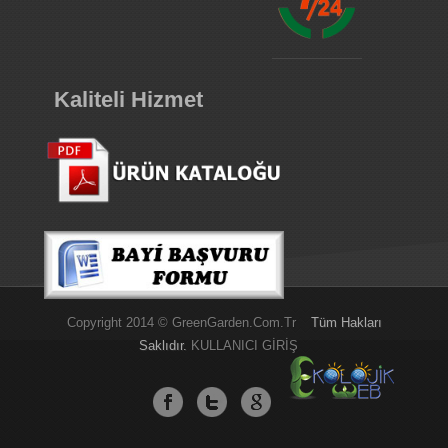
Kaliteli Hizmet
Copyright 2014 © GreenGarden.com.tr
Tüm Hakları
Saklıdır.
KULLANICI GİRİŞ
Green
Garden
Balkon
Mobilyaları