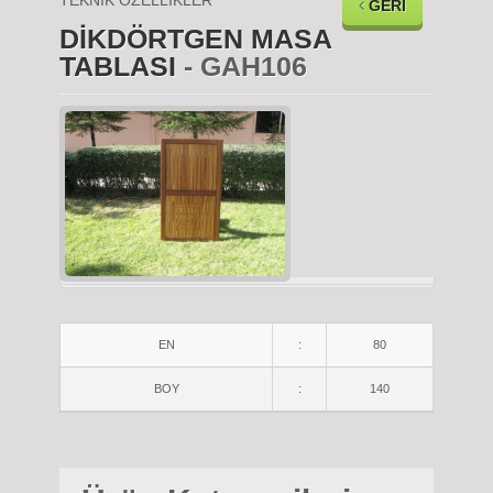
TEKNİK ÖZELLİKLER
GERİ
DİKDÖRTGEN MASA
TABLASI
- GAH106
EN
:
80
BOY
:
140